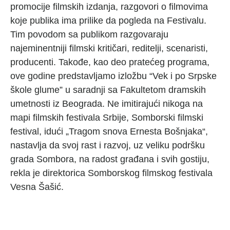
promocije filmskih izdanja, razgovori o filmovima
koje publika ima prilike da pogleda na Festivalu.
Tim povodom sa publikom razgovaraju
najeminentniji filmski kritičari, reditelji, scenaristi,
producenti. Takođe, kao deo pratećeg programa,
ove godine predstavljamo izložbu “Vek i po Srpske
škole glume” u saradnji sa Fakultetom dramskih
umetnosti iz Beograda. Ne imitirajući nikoga na
mapi filmskih festivala Srbije, Somborski filmski
festival, idući „Tragom snova Ernesta Bošnjaka“,
nastavlja da svoj rast i razvoj, uz veliku podršku
grada Sombora, na radost građana i svih gostiju,
rekla je direktorica Somborskog filmskog festivala
Vesna Šašić.