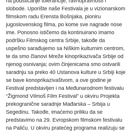
na podsticanje tolerancije, ravnopravnosti i
slobode. Uporište naše Festivala je u vizionarskom
filmskom radu Erensta Bošnjaka, pioniru
jugoslovenskog filma, po kome sve nagrade nose
ime. Ponosno ističemo da kontinuirano imamo
podršku Filmskog centra Srbije, takođe da
uspešno sarađujemo sa Niškim kulturnim centrom,
te da smo članovi Mreže kinoprikazivača Srbije od
njenog osnivanja; ovim činjenicama smo ostvarili
saradnju sa preko 40 Ustanova kulture u Srbiji koje
se bave konoprikazivaštvom, a ove godine je
Festival predstavljen i na Međunarodnom festivalu
“Žigmond Vilmoš Film Festival” u okviru Projekta
prekogranične saradnje Mađarska – Srbija u
Segedinu. Takođe, imaćemo priliku da se
predstavimo na 29. Evropskom filmskom festivalu
na Paliću. U okviru pratećeg programa realizuju se