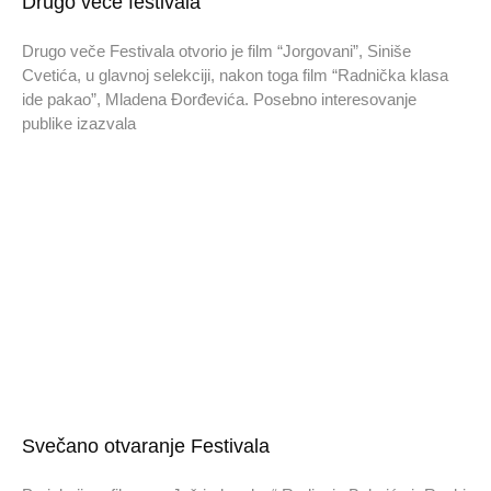
Drugo veče festivala
Drugo veče Festivala otvorio je film “Jorgovani”, Siniše
Cvetića, u glavnoj selekciji, nakon toga film “Radnička klasa
ide pakao”, Mladena Đorđevića. Posebno interesovanje
publike izazvala
Svečano otvaranje Festivala