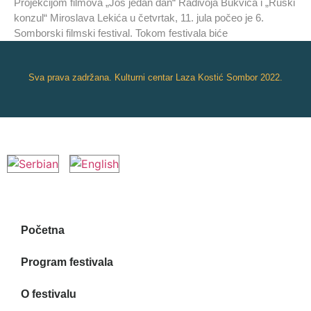
Projekcijom filmova „Još jedan dan“ Radivoja Bukvića i „Ruski
konzul“ Miroslava Lekića u četvrtak, 11. jula počeo je 6.
Somborski filmski festival. Tokom festivala biće
Sva prava zadržana. Kulturni centar Laza Kostić Sombor 2022.
Početna
Program festivala
O festivalu