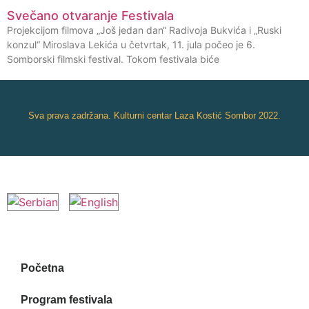
Svečano otvaranje Festivala
Projekcijom filmova „Još jedan dan“ Radivoja Bukvića i „Ruski
konzul“ Miroslava Lekića u četvrtak, 11. jula počeo je 6.
Somborski filmski festival. Tokom festivala biće
Sva prava zadržana. Kulturni centar Laza Kostić Sombor 2022.
Početna
Program festivala