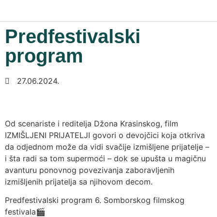
Predfestivalski
program
27.06.2024.
Od scenariste i reditelja Džona Krasinskog, film
IZMIŠLJENI PRIJATELJI govori o devojčici koja otkriva
da odjednom može da vidi svačije izmišljene prijatelje –
i šta radi sa tom supermoći – dok se upušta u magičnu
avanturu ponovnog povezivanja zaboravljenih
izmišljenih prijatelja sa njihovom decom.
Predfestivalski program 6. Somborskog filmskog
festivala🎬