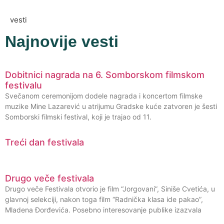
vesti
Najnovije vesti
Dobitnici nagrada na 6. Somborskom filmskom
festivalu
Svečanom ceremonijom dodele nagrada i koncertom filmske
muzike Mine Lazarević u atrijumu Gradske kuće zatvoren je šesti
Somborski filmski festival, koji je trajao od 11.
Treći dan festivala
Drugo veče festivala
Drugo veče Festivala otvorio je film “Jorgovani”, Siniše Cvetića, u
glavnoj selekciji, nakon toga film “Radnička klasa ide pakao”,
Mladena Đorđevića. Posebno interesovanje publike izazvala