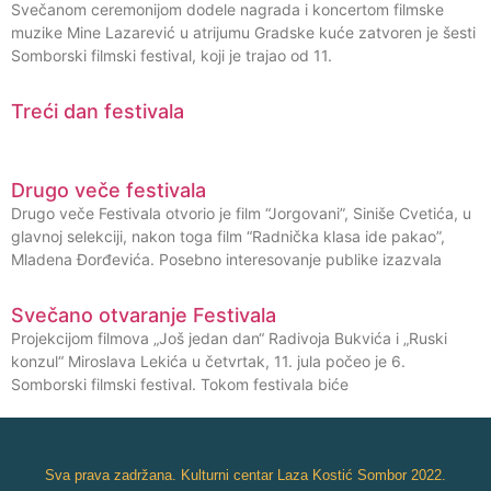
Svečanom ceremonijom dodele nagrada i koncertom filmske
muzike Mine Lazarević u atrijumu Gradske kuće zatvoren je šesti
Somborski filmski festival, koji je trajao od 11.
Treći dan festivala
Drugo veče festivala
Drugo veče Festivala otvorio je film “Jorgovani”, Siniše Cvetića, u
glavnoj selekciji, nakon toga film “Radnička klasa ide pakao”,
Mladena Đorđevića. Posebno interesovanje publike izazvala
Svečano otvaranje Festivala
Projekcijom filmova „Još jedan dan“ Radivoja Bukvića i „Ruski
konzul“ Miroslava Lekića u četvrtak, 11. jula počeo je 6.
Somborski filmski festival. Tokom festivala biće
Sva prava zadržana. Kulturni centar Laza Kostić Sombor 2022.