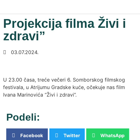
Projekcija filma Živi i
zdravi”
03.07.2024.
U 23.00 časa, treće večeri 6. Somborskog filmskog
festivala, u Atrijumu Gradske kuće, očekuje nas film
Ivana Marinovića “Živi i zdravi”.
Podeli:
Facebook
Twitter
WhatsApp